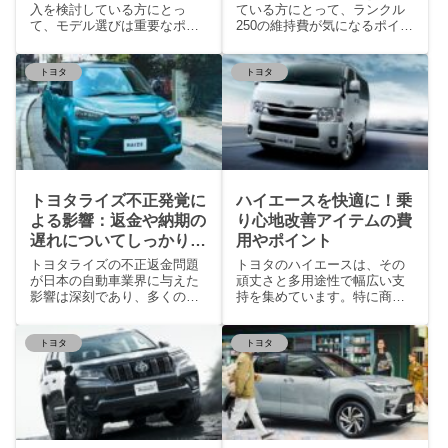
入を検討している方にとっ
ている方にとって、ランクル
て、モデル選びは重要なポイ
250の維持費が気になるポイン
ントです。特に、4WDと
トでしょう。ラ
トヨタ
トヨタ
トヨタライズ不正発覚に
ハイエースを快適に！乗
よる影響：返金や納期の
り心地改善アイテムの費
遅れについてしっかり解
用やポイント
説
トヨタライズの不正返金問題
トヨタのハイエースは、その
が日本の自動車業界に与えた
頑丈さと多用途性で幅広い支
影響は深刻であり、多くの消
持を集めています。特に商用
費者が納期の遅延や返金
車として、または多人数
トヨタ
トヨタ