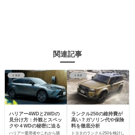
関連記事
トヨタ
トヨタ
ハリアー4WDと2WDの
ランクル250の維持費が
見分け方：外観とスペッ
高い？ガソリン代や保険
クや４WDの秘密に迫る
料を徹底分析
ハリアー愛用者やこれから購
トヨタのランクル250を検討し