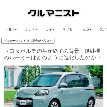
トヨタ
ホンダ
日産
マツダ
三菱
スバ
プロモーションを含む場合があります
トヨタポルテの生産終了の背景：後継機
のルーミーはどのように進化したのか？
トヨタ