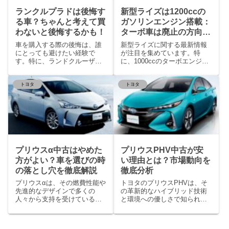
ランクルプラドは後悔す
新型ライズは1200ccの
る車？ちゃんと考えて買
ガソリンエンジン搭載：
わないと後悔するかも！
ターボ車は廃止の方向
か？
車を購入する際の後悔は、誰
新型ライズに関する最新情報
にとっても避けたい経験で
が注目を集めています。特
す。特に、ランドクルーザー
に、1000ccのターボエンジン
プラドのような高価で人気
から1200ccの
トヨタ
トヨタ
プリウスα中古はやめた
プリウスPHV中古が安
方がよい？車を選びの時
い理由とは？市場動向を
の落とし穴を徹底解説
徹底分析
プリウスαは、その燃費性能や
トヨタのプリウスPHVは、そ
先進的なデザインで多くの
の革新的なハイブリッド技術
人々から支持を受けているト
と環境への優しさで知られて
ヨタの車種である。しか
いますが、中古市場で