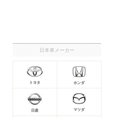
日本車メーカー
トヨタ
ホンダ
マツダ
日産