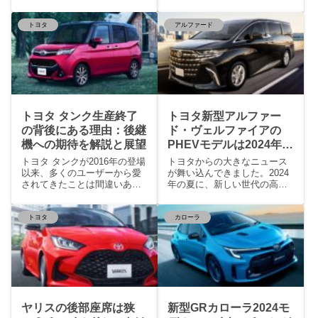
車として、または多人数
て、この車は長い歴史を持
トヨタ
アルファード
トヨタ タンク生産終了
トヨタ新型アルファー
の背後にある理由：後継
ド・ヴェルファイアの
機への期待を解説と展望
PHEVモデルは2024年夏
ごろ登場か？
トヨタ タンクが2016年の登場
トヨタからの大きなニュース
以来、多くのユーザーから愛
が舞い込んできました。2024
されてきたことは間違いあり
年の夏に、新しい世代の高級
ません。その独特
車が登場する予定で
トヨタ
カローラ
ヤリスの後部座席は狭
新型GRカローラ2024モ