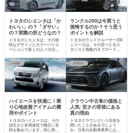
トヨタのシエンタは「か
ランクル200は今買うと
わいい」の？「ダサい」
後悔するのか？そう思う
の？実際の所どうなの？
ポイントを解説
トヨタのシエンタは、その独
トヨタのランドクルーザー200
特なデザインとカラーバリエ
シリーズは、その堂々たるス
ーションで多くの人々の注目
タンスと無敵のオフロード能
を集めています。一方で
力で、長年にわたり
トヨタ
クラウン
ハイエースを快適に！乗
クラウン中古車の価格と
り心地改善アイテムの費
人気: 安さの背後にある
用やポイント
真の理由
トヨタのハイエースは、その
トヨタクラウンという名前を
頑丈さと多用途性で幅広い支
聞いたことがあるでしょう
持を集めています。特に商用
か。日本の自動車業界におい