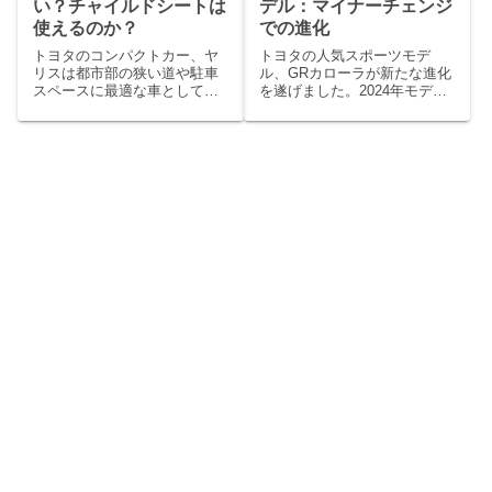
い？チャイルドシートは
デル：マイナーチェンジ
使えるのか？
での進化
トヨタのコンパクトカー、ヤ
トヨタの人気スポーツモデ
リスは都市部の狭い道や駐車
ル、GRカローラが新たな進化
スペースに最適な車として多
を遂げました。2024年モデル
くの若者や家族に選ばれ
の発表に伴い、多く