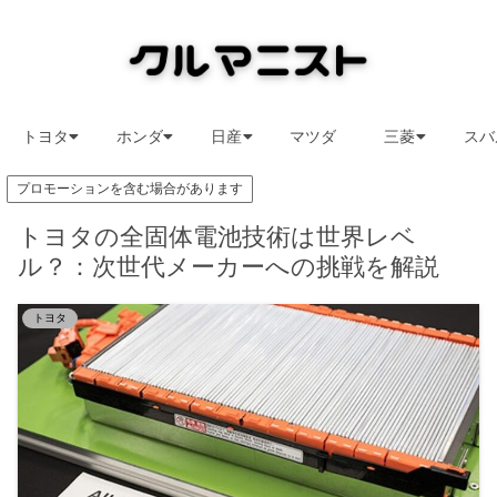
トヨタ
ホンダ
日産
マツダ
三菱
スバ
プロモーションを含む場合があります
トヨタの全固体電池技術は世界レベ
ル？：次世代メーカーへの挑戦を解説
トヨタ