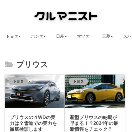
トヨタ
ホンダ
日産
マツダ
三菱
スバ
プリウス
トヨタ
トヨタ
プリウスの４WDの実
新型プリウスの納期が
力は？雪道での実力を
早まる！？2024年の最
徹底検証します
新情報をチェック？