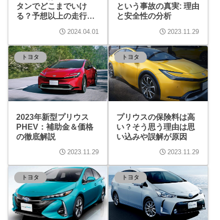
タンでどこまでいけ
という事故の真実: 理由
る？予想以上の走行距
と安全性の分析
離！
2024.04.01
2023.11.29
トヨタ
トヨタ
2023年新型プリウス
プリウスの保険料は高
PHEV：補助金＆価格
い？そう思う理由は思
の徹底解説
い込みや誤解が原因
2023.11.29
2023.11.29
トヨタ
トヨタ